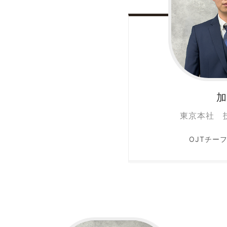
東京本社 
OJTチー