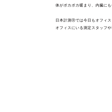
体がポカポカ暖まり、内臓にも
風量測定 風量測定 風量測定
日本計測Ⓡでは今日もオフィス
オフィスにいる測定スタッフや