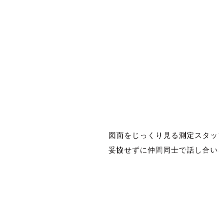
風量測定 風量測定 風量測定
図面をじっくり見る測定スタッ
妥協せずに仲間同士で話し合い