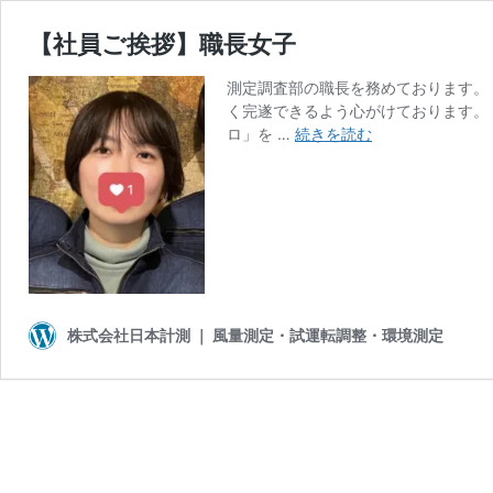
【社員ご挨拶】職長女子
測定調査部の職長を務めております。
く完遂できるよう心がけております。
【社
ロ」を …
続きを読む
員
ご
挨
拶】
職
長
女
子
株式会社日本計測 ｜ 風量測定・試運転調整・環境測定