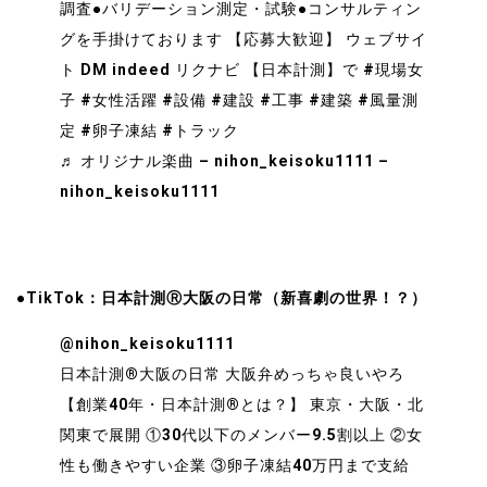
調査●バリデーション測定・試験●コンサルティン
グを手掛けております
【応募大歓迎】 ウェブサイ
ト DM indeed リクナビ 【日本計測】で
#現場女
子
#女性活躍
#設備
#建設
#工事
#建築
#風量測
定
#卵子凍結
#トラック
♬ オリジナル楽曲 – nihon_keisoku1111 –
nihon_keisoku1111
●TikTok：日本計測Ⓡ大阪の日常（新喜劇の世界！？）
@nihon_keisoku1111
日本計測®︎大阪の日常
大阪弁めっちゃ良いやろ
【創業40年・日本計測®︎とは？】 東京・大阪・北
関東で展開
①30代以下のメンバー9.5割以上
②女
性も働きやすい企業
③卵子凍結40万円まで支給