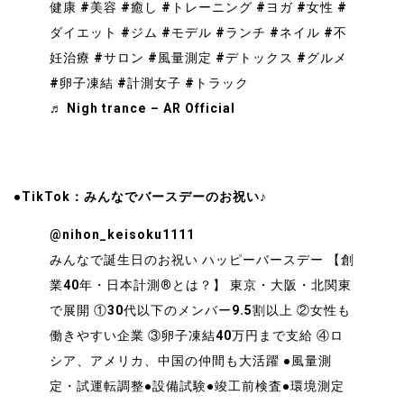
健康
#美容
#癒し
#トレーニング
#ヨガ
#女性
#
ダイエット
#ジム
#モデル
#ランチ
#ネイル
#不
妊治療
#サロン
#風量測定
#デトックス
#グルメ
#卵子凍結
#計測女子
#トラック
♬ Nigh trance – AR Official
●TikTok：みんなでバースデーのお祝い♪
@nihon_keisoku1111
みんなで誕生日のお祝い
ハッピーバースデー
【創
業40年・日本計測®︎とは？】 東京・大阪・北関東
で展開
①30代以下のメンバー9.5割以上
②女性も
働きやすい企業
③卵子凍結40万円まで支給
④ロ
シア
、アメリカ
、中国
の仲間も大活躍
●風量測
定・試運転調整●設備試験●竣工前検査●環境測定