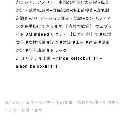
④ロシア
、アメリカ
、中国
の仲間も大活躍
●風量
測定・試運転調整●設備試験●竣工前検査●環境測
定調査●バリデーション測定・試験●コンサルティ
ングを手掛けております
【応募大歓迎】 ウェブサ
イト DM indeed リクナビ 【日本計測】で
#現場
女子
#女性活躍
#設備
#建設
#工事
#建築
#風量
測定
#卵子凍結
#トラック
♬ オリジナル楽曲 – nihon_keisoku1111 –
nihon_keisoku1111
風量測定 風量測定 風量測定 風量測定
風量測定 風量測定 風量測定 風量測定
卵子凍結 卵子凍結 卵子凍結 卵子凍結 卵子凍結
※このホームページのすべての文章・写真を転用・引用する
ことを一切禁じます。
風量測定 風量測定 風量測定 風量測定