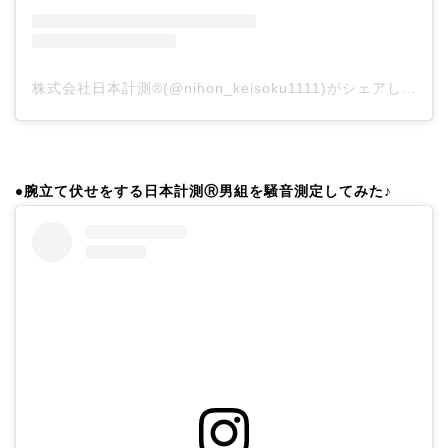
株式会社日本計測®(@nihon_keisoku1111)がシェアした投稿
●腕立て伏せをする日本計測Ⓡ男組を騒音測定してみた♪