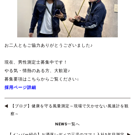
お二人ともご協力ありがとうございました♪
現在、男性測定士募集中です！
やる気・情熱のある方、大歓迎♪
募集要項はこちらからご覧ください↓
採用ページ詳細
【ブログ】健康を守る風量測定～現場で欠かせない風速計を観
察～
NEWS一覧へ
【メンバー紹介】お洒落レディで三児のママ！入社1年目測定