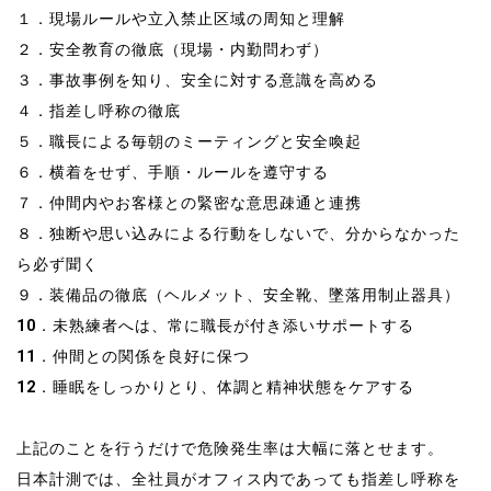
１．現場ルールや立入禁止区域の周知と理解
２．安全教育の徹底（現場・内勤問わず）
３．事故事例を知り、安全に対する意識を高める
４．指差し呼称の徹底
５．職長による毎朝のミーティングと安全喚起
６．横着をせず、手順・ルールを遵守する
７．仲間内やお客様との緊密な意思疎通と連携
８．独断や思い込みによる行動をしないで、分からなかった
ら必ず聞く
９．装備品の徹底（ヘルメット、安全靴、墜落用制止器具）
10．未熟練者へは、常に職長が付き添いサポートする
11．仲間との関係を良好に保つ
12．睡眠をしっかりとり、体調と精神状態をケアする
風量測定 風量測定 風量測定 風量測定
上記のことを行うだけで危険発生率は大幅に落とせます。
日本計測では、全社員がオフィス内であっても指差し呼称を