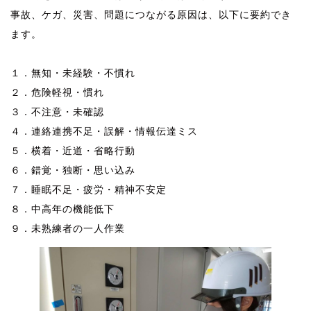
事故、ケガ、災害、問題につながる原因は、以下に要約でき
ます。
風量測定 風量測定 風量測定 風量測定
１．無知・未経験・不慣れ
２．危険軽視・慣れ
３．不注意・未確認
４．連絡連携不足・誤解・情報伝達ミス
５．横着・近道・省略行動
６．錯覚・独断・思い込み
７．睡眠不足・疲労・精神不安定
８．中高年の機能低下
９．未熟練者の一人作業