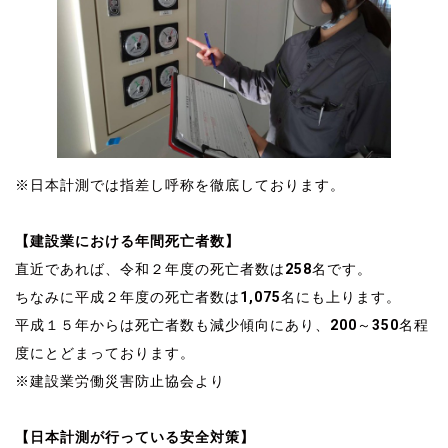
※日本計測では指差し呼称を徹底しております。
風量測定 風量測定 風量測定 風量測定
【建設業における年間死亡者数】
直近であれば、令和２年度の死亡者数は258名です。
ちなみに平成２年度の死亡者数は1,075名にも上ります。
平成１５年からは死亡者数も減少傾向にあり、200～350名程
度にとどまっております。
※建設業労働災害防止協会より
風量測定 風量測定 風量測定 風量測定
【日本計測が行っている安全対策】