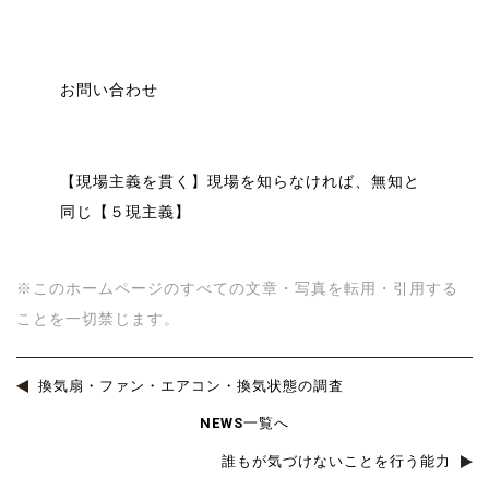
風量測定 風量測定 風量測定 風量測定
風量測定 風量測定 風量測定 風量測定
お問い合わせ
風量測定 風量測定 風量測定 風量測定
【現場主義を貫く】現場を知らなければ、無知と
同じ【５現主義】
風量測定 風量測定 風量測定 風量測定
※このホームページのすべての文章・写真を転用・引用する
ことを一切禁じます。
換気扇・ファン・エアコン・換気状態の調査
NEWS一覧へ
誰もが気づけないことを行う能力