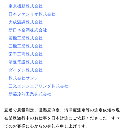
・
東京機動株式会社
・
日本ファシリオ株式会社
・
大成温調株式会社
・
新日本空調株式会社
・
菱機工業株式会社
・
三機工業株式会社
・
栄千工商株式会社
・
清進電設株式会社
・
ダイダン株式会社
・
株式会社サンレー
・三光エンジニアリング株式会社
・新菱冷熱工業株式会社
風量測定 風量測定 風量測定 風量測定 風量測定
直近で
風量測定
、
温湿度測定
、
清浄度測定
等の測定依頼や現
在業務遂行中のお仕事を
日本計測
にご依頼くださった、すべ
てのお客様に心からの御礼を申し上げます。