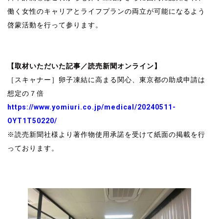
働く女性のキャリアとライフプランの両立が可能になるよう
啓蒙活動を行って参ります。
卵子凍結 卵子凍結 卵子凍結 卵子凍結 卵子凍結
卵子凍結 卵子凍結 卵子凍結 卵子凍結 卵子凍結
【取材いただいた記事／読売新聞オンライン】
［スキャナー］卵子凍結に高まる関心、東京都の助成申請は
想定の７倍
https://www.yomiuri.co.jp/medical/20240511-
OYT1T50220/
※読売新聞社様より著作物使用承諾を受けて紙面の掲載を行
っております。
風量測定 風量測定 風量測定 風量測定