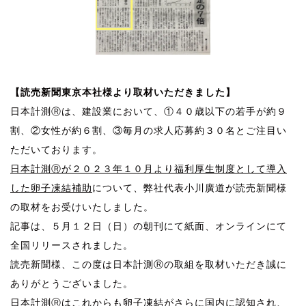
【読売新聞東京本社様より取材いただきました】
日本計測Ⓡは、建設業において、①４０歳以下の若手が約９
割、②女性が約６割、③毎月の求人応募約３０名とご注目い
ただいております。
日本計測Ⓡが２０２３年１０月より福利厚生制度として導入
した卵子凍結補助
について、弊社代表小川廣道が読売新聞様
の取材をお受けいたしました。
記事は、５月１２日（日）の朝刊にて紙面、オンラインにて
全国リリースされました。
読売新聞様、この度は日本計測Ⓡの取組を取材いただき誠に
ありがとうございました。
日本計測Ⓡはこれからも卵子凍結がさらに国内に認知され、